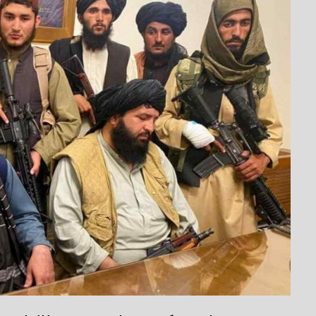
مکتوب
با
موضوع
طالبان
و
افغانستان