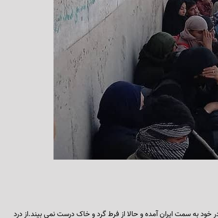
 هجده ماهه که ۱۵ روز در بغل پدر و مادر خود به سمت ایران آمده و حالا از فرط گرد و خاک درست نمی بیند.از درد