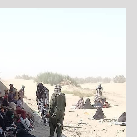
از
کدام
درد
باید
دق
کنیم