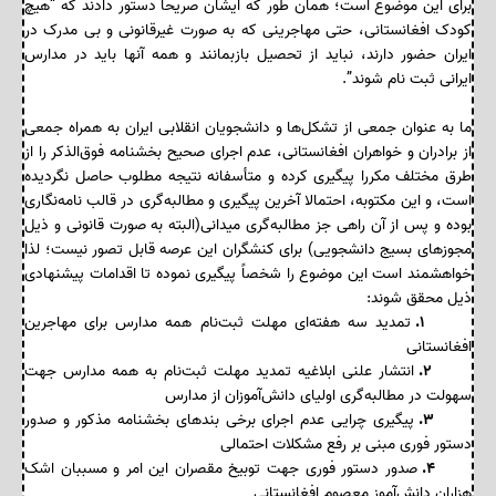
برای این موضوع است؛ همان طور که ایشان صریحا دستور دادند که “هیچ
کودک افغانستانی، حتی مهاجرینی که به صورت غیرقانونی و بی مدرک در
ایران حضور دارند، نباید از تحصیل بازبمانند و همه آنها باید در مدارس
ایرانی ثبت نام شوند”.
ما به عنوان جمعی از تشکل‌ها و دانشجویان انقلابی ایران به همراه جمعی
از برادران و خواهران افغانستانی، عدم اجرای صحیح بخشنامه فوق‌الذکر را از
طرق مختلف مکررا پیگیری کرده و متأسفانه نتیجه مطلوب حاصل نگردیده
است، و این مکتوبه، احتمالا آخرین پیگیری و مطالبه‌گری در قالب نامه‌نگاری
بوده و پس از آن راهی جز مطالبه‌گری میدانی(البته به صورت قانونی و ذیل
مجوزهای بسیج دانشجویی) برای کنشگران این عرصه قابل تصور نیست؛ لذا
خواهشمند است این موضوع را شخصاً پیگیری نموده تا اقدامات پیشنهادی
ذیل محقق شوند:
۱.
تمدید سه هفته‌ای مهلت ثبت‌نام همه مدارس برای مهاجرین
افغانستانی
۲.
انتشار علنی ابلاغیه تمدید مهلت ثبت‌نام به همه مدارس جهت
سهولت در مطالبه‌گری اولیای دانش‌آموزان از مدارس
۳.
پیگیری چرایی عدم اجرای برخی بندهای بخشنامه مذکور و صدور
دستور فوری مبنی بر رفع مشکلات احتمالی
۴.
صدور دستور فوری جهت توبیخ مقصران این امر و مسببان اشک
هزاران دانش‌آموز معصوم افغانستانی