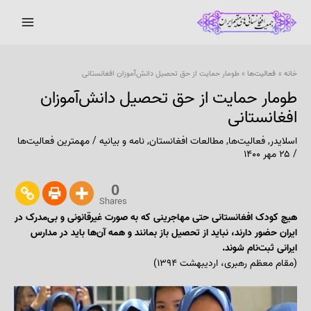
رش
پیمایش
Main
ه
نوشته
Menu
حتوا
خانه
فعالیت‌ها
طومار حمایت از حق تحصیل دانش‌آموزان افغانستانی
طومار حمایت از حق تحصیل دانش‌آموزان
افغانستانی
اسلایدر
,
فعالیت‌ها
,
مطالعات افغانستان
,
نامه و بیانیه
/
مهمترین فعالیت‌ها
/
۲۵ مهر ۱۴۰۰
0
Shares
هیچ کودک افغانستانی حتی مهاجرینی که به صورت غیرقانونی و بی‌مدرک در
ایران حضور دارند، نباید از تحصیل باز بمانند و همه آن‌ها باید در مدارس
ایرانی ثبت‌نام شوند.
(مقام معظم رهبری، اردیبهشت ۱۳۹۴)